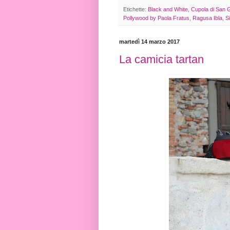
Etichette:
Black and White
,
Cupola di San G
Pollywood by Paola Fratus
,
Ragusa Ibla
,
Si
martedì 14 marzo 2017
La camicia tartan