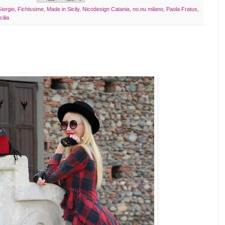
iorgio
,
Fichissime
,
Made in Sicily
,
Nicodesign Catania
,
no.nu milano
,
Paola Fratus
,
cilia