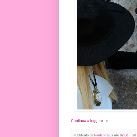
Continua a leggere...»
Pubblicato da
Paola Fratus
alle
02:08
28