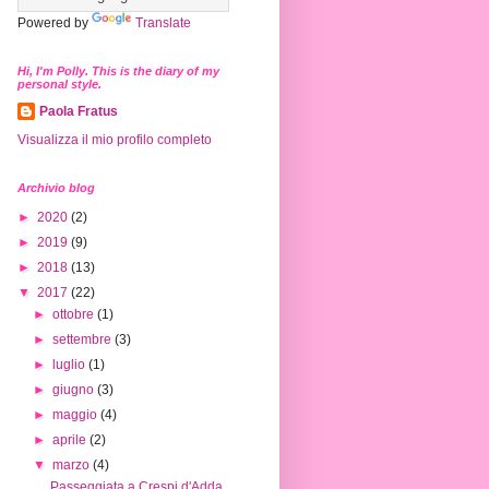
Powered by
Translate
Hi, I'm Polly. This is the diary of my
personal style.
Paola Fratus
Visualizza il mio profilo completo
Archivio blog
►
2020
(2)
►
2019
(9)
►
2018
(13)
▼
2017
(22)
►
ottobre
(1)
►
settembre
(3)
►
luglio
(1)
►
giugno
(3)
►
maggio
(4)
►
aprile
(2)
▼
marzo
(4)
Passeggiata a Crespi d'Adda