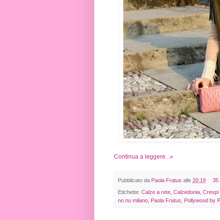
Continua a leggere...»
Pubblicato da
Paola Fratus
alle
20:19
35
Etichette:
Calze a rete
,
Calzedonia
,
Crespi
no.nu milano
,
Paola Fratus
,
Pollywood by P