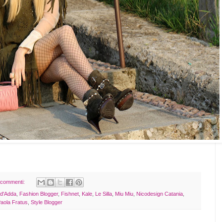
 commenti:
 d'Adda
,
Fashion Blogger
,
Fishnet
,
Kale
,
Le Silla
,
Miu Miu
,
Nicodesign Catania
,
aola Fratus
,
Style Blogger