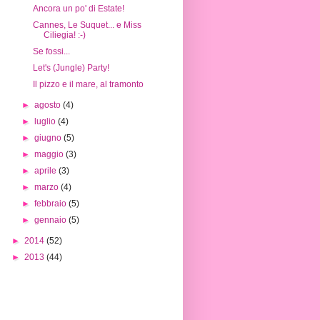
Ancora un po' di Estate!
Cannes, Le Suquet... e Miss
Ciliegia! :-)
Se fossi...
Let's (Jungle) Party!
Il pizzo e il mare, al tramonto
►
agosto
(4)
►
luglio
(4)
►
giugno
(5)
►
maggio
(3)
►
aprile
(3)
►
marzo
(4)
►
febbraio
(5)
►
gennaio
(5)
►
2014
(52)
►
2013
(44)