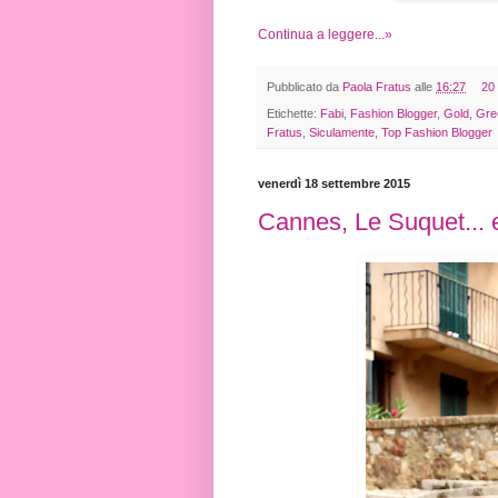
Continua a leggere...»
Pubblicato da
Paola Fratus
alle
16:27
20
Etichette:
Fabi
,
Fashion Blogger
,
Gold
,
Gre
Fratus
,
Siculamente
,
Top Fashion Blogger
venerdì 18 settembre 2015
Cannes, Le Suquet... e 