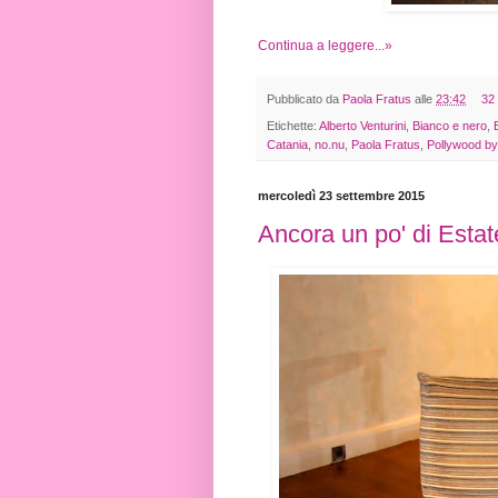
Continua a leggere...»
Pubblicato da
Paola Fratus
alle
23:42
32
Etichette:
Alberto Venturini
,
Bianco e nero
,
Catania
,
no.nu
,
Paola Fratus
,
Pollywood by
mercoledì 23 settembre 2015
Ancora un po' di Estat