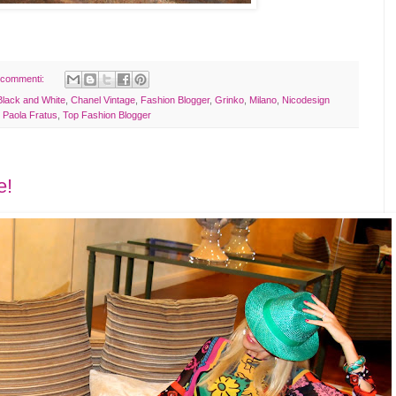
 commenti:
Black and White
,
Chanel Vintage
,
Fashion Blogger
,
Grinko
,
Milano
,
Nicodesign
 Paola Fratus
,
Top Fashion Blogger
e!