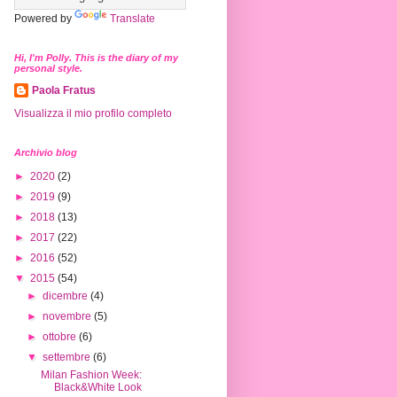
Powered by
Translate
Hi, I'm Polly. This is the diary of my
personal style.
Paola Fratus
Visualizza il mio profilo completo
Archivio blog
►
2020
(2)
►
2019
(9)
►
2018
(13)
►
2017
(22)
►
2016
(52)
▼
2015
(54)
►
dicembre
(4)
►
novembre
(5)
►
ottobre
(6)
▼
settembre
(6)
Milan Fashion Week:
Black&White Look