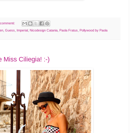
 commenti:
en
,
Guess
,
Imperial
,
Nicodesign Catania
,
Paola Fratus
,
Pollywood by Paola
Miss Ciliegia! :-)