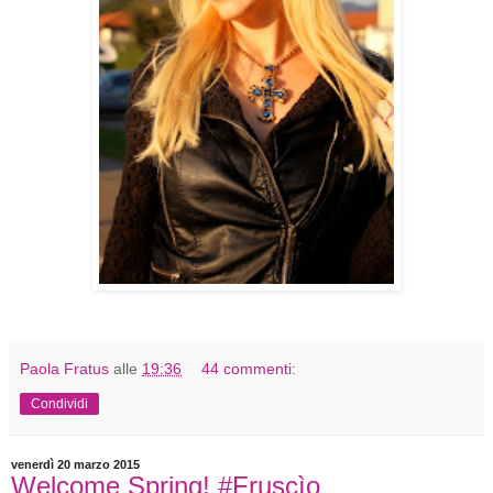
Paola Fratus
alle
19:36
44 commenti:
Condividi
venerdì 20 marzo 2015
Welcome Spring! #Fruscìo