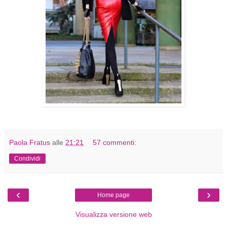
Paola Fratus
alle
21:21
57 commenti:
Condividi
‹
›
Home page
Visualizza versione web