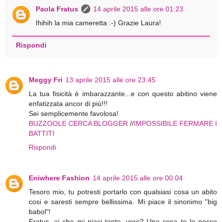
Paola Fratus
14 aprile 2015 alle ore 01:23
Ihihih la mia cameretta :-) Grazie Laura!
Rispondi
Meggy Fri
13 aprile 2015 alle ore 23:45
La tua fisicità è imbarazzante...e con questo abitino viene
enfatizzata ancor di più!!!
Sei semplicemente favolosa!
BUZZOOLE CERCA BLOGGER
//
IMPOSSIBILE FERMARE I
BATTITI
Rispondi
Eniwhere Fashion
14 aprile 2015 alle ore 00:04
Tesoro mio, tu potresti portarlo con qualsiasi cosa un abito
cosi e saresti sempre bellissima. Mi piace il sinonimo "big
babol"!
Fratus, ai che mi piaci tanto, vero? Una cosa te lo posso