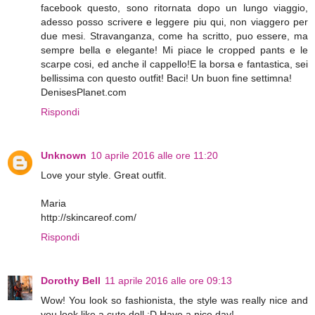
facebook questo, sono ritornata dopo un lungo viaggio,
adesso posso scrivere e leggere piu qui, non viaggero per
due mesi. Stravanganza, come ha scritto, puo essere, ma
sempre bella e elegante! Mi piace le cropped pants e le
scarpe cosi, ed anche il cappello!E la borsa e fantastica, sei
bellissima con questo outfit! Baci! Un buon fine settimna!
DenisesPlanet.com
Rispondi
Unknown
10 aprile 2016 alle ore 11:20
Love your style. Great outfit.
Maria
http://skincareof.com/
Rispondi
Dorothy Bell
11 aprile 2016 alle ore 09:13
Wow! You look so fashionista, the style was really nice and
you look like a cute doll :D Have a nice day!