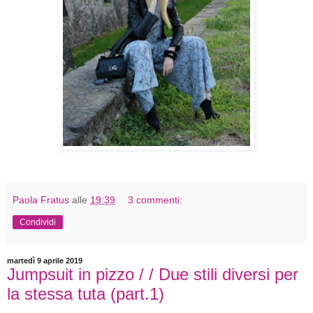
Paola Fratus
alle
19:39
3 commenti:
Condividi
martedì 9 aprile 2019
Jumpsuit in pizzo / / Due stili diversi per
la stessa tuta (part.1)