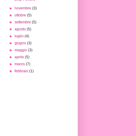
►
novembre
(3)
►
ottobre
(5)
►
settembre
(5)
►
agosto
(5)
►
luglio
(4)
►
giugno
(3)
►
maggio
(3)
►
aprile
(5)
►
marzo
(7)
►
febbraio
(1)