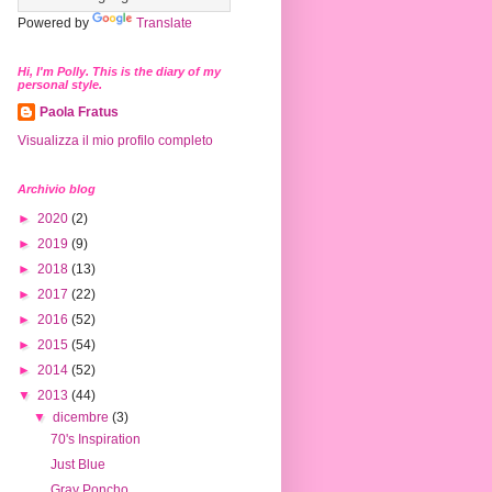
Powered by
Translate
Hi, I'm Polly. This is the diary of my
personal style.
Paola Fratus
Visualizza il mio profilo completo
Archivio blog
►
2020
(2)
►
2019
(9)
►
2018
(13)
►
2017
(22)
►
2016
(52)
►
2015
(54)
►
2014
(52)
▼
2013
(44)
▼
dicembre
(3)
70's Inspiration
Just Blue
Gray Poncho