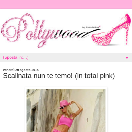
▼
venerdì 29 agosto 2014
Scalinata nun te temo! (in total pink)