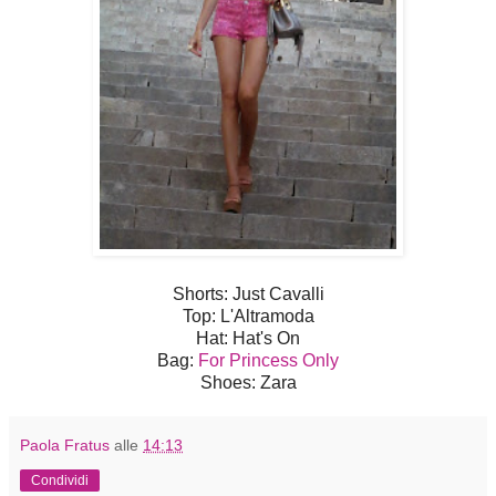
Shorts: Just Cavalli
Top: L'Altramoda
Hat: Hat's On
Bag:
For Princess Only
Shoes: Zara
Paola Fratus
alle
14:13
Condividi