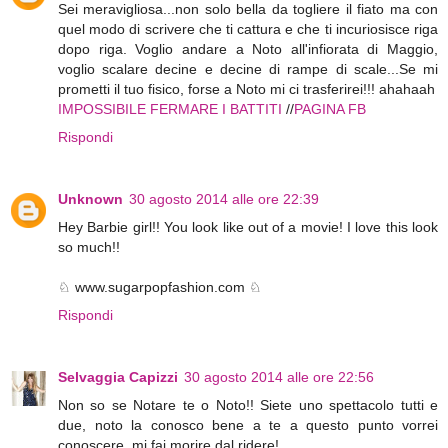
Sei meravigliosa...non solo bella da togliere il fiato ma con
quel modo di scrivere che ti cattura e che ti incuriosisce riga
dopo riga. Voglio andare a Noto all'infiorata di Maggio,
voglio scalare decine e decine di rampe di scale...Se mi
prometti il tuo fisico, forse a Noto mi ci trasferirei!!! ahahaah
IMPOSSIBILE FERMARE I BATTITI
//
PAGINA FB
Rispondi
Unknown
30 agosto 2014 alle ore 22:39
Hey Barbie girl!! You look like out of a movie! I love this look
so much!!
♘ www.sugarpopfashion.com ♘
Rispondi
Selvaggia Capizzi
30 agosto 2014 alle ore 22:56
Non so se Notare te o Noto!! Siete uno spettacolo tutti e
due, noto la conosco bene a te a questo punto vorrei
conoscere, mi fai morire dal ridere!