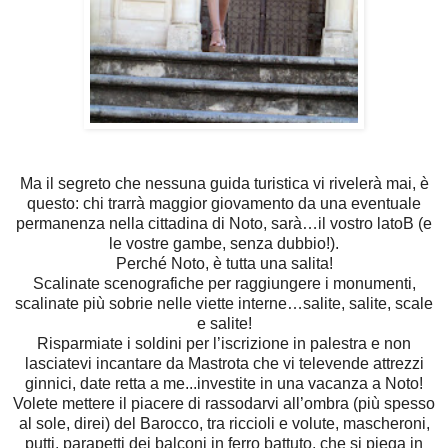
Ma il segreto che nessuna guida turistica vi rivelerà mai, è
questo: chi trarrà maggior giovamento da una eventuale
permanenza nella cittadina di Noto, sarà…il vostro latoB (e
le vostre gambe, senza dubbio!).
Perché Noto, è tutta una salita!
Scalinate scenografiche per raggiungere i monumenti,
scalinate più sobrie nelle viette interne…salite, salite, scale
e salite!
Risparmiate i soldini per l’iscrizione in palestra e non
lasciatevi incantare da Mastrota che vi televende attrezzi
ginnici, date retta a me...investite in una vacanza a Noto!
Volete mettere il piacere di rassodarvi all’ombra (più spesso
al sole, direi) del Barocco, tra
riccioli e volute, mascheroni,
putti, parapetti dei balconi in ferro battuto, che si piega in