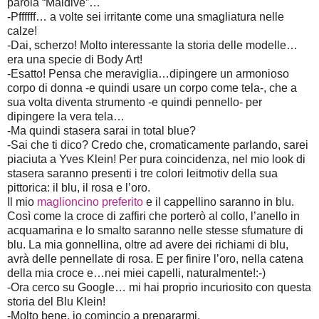
parola “Maldive”…
-Pffffff… a volte sei irritante come una smagliatura nelle
calze!
-Dai, scherzo! Molto interessante la storia delle modelle…
era una specie di Body Art!
-Esatto! Pensa che meraviglia…dipingere un armonioso
corpo di donna -e quindi usare un corpo come tela-, che a
sua volta diventa strumento -e quindi pennello- per
dipingere la vera tela…
-Ma quindi stasera sarai in total blue?
-Sai che ti dico? Credo che, cromaticamente parlando, sarei
piaciuta a Yves Klein! Per pura coincidenza, nel mio look di
stasera saranno presenti i tre colori leitmotiv della sua
pittorica: il blu, il rosa e l’oro.
Il mio
maglioncino preferito
e il cappellino saranno in blu.
Così come la croce di zaffiri che porterò al collo, l’anello in
acquamarina e lo smalto saranno nelle stesse sfumature di
blu. La mia gonnellina, oltre ad avere dei richiami di blu,
avrà delle pennellate di rosa. E per finire l’oro, nella catena
della mia croce e…nei miei capelli, naturalmente!:-)
-Ora cerco su Google… mi hai proprio incuriosito con questa
storia del Blu Klein!
-Molto bene, io comincio a prepararmi.