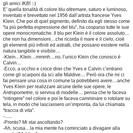
gli amici
IKB
! :-)
E’ quella tonalità di colore blu oltremare, saturo e luminoso,
inventato e brevettato nel 1956 dall’artista francese Yves
Klein. Che poi di quel pigmento, definito da egli stesso come
“la più perfetta espressione del blu”, ha cosparso tutte le sue
opere monocromatiche. Il blu per Klein è il colore assoluto…
che non ha dimensioni…che ricorda il mare e il cielo, cioè
gli elementi più infiniti ed astratti, che possano esistere nella
natura tangibile e visibile…
-Klein…Klein…mmmh…no, l’unico Klein che conosco è
Calvin…
-Ecco, a occhio e croce direi che Yves e Calvin c’entrano
come gli scarponi da sci alle Maldive… Però ora che mi ci
fai pensare una cosa in comune la potrebbero avere…anche
Yves Klein per realizzare alcune delle sue opere, le
Antropometrie
, si serviva di modelle… pensa che le faceva
“intingere” nel colore e poi le faceva camminare o rotolare su
tela, in modo che lasciassero un’impronta, da lui chiamata
“traccia di vita”.
-…..
-Pronto? Mi stai ascoltando?
-Ah, scusa…la mia mente ha cominciato a divagare alla